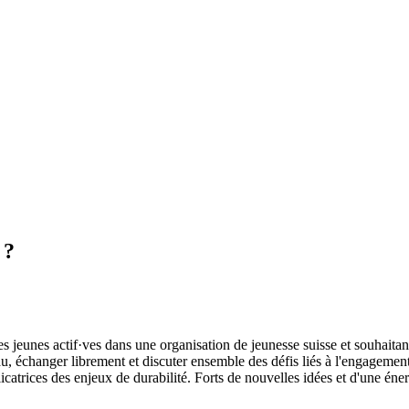
 ?
nes actif·ves dans une organisation de jeunesse suisse et souhaitant s'e
eau, échanger librement et discuter ensemble des défis liés à l'engage
licatrices des enjeux de durabilité. Forts de nouvelles idées et d'une éner