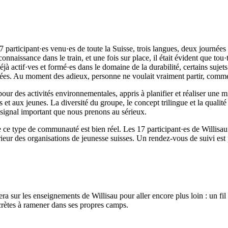
17 participant·es venu·es de toute la Suisse, trois langues, deux journ
connaissance dans le train, et une fois sur place, il était évident que tou·
 actif·ves et formé·es dans le domaine de la durabilité, certains sujets
bées. Au moment des adieux, personne ne voulait vraiment partir, comme
pour des activités environnementales, appris à planifier et réaliser une 
et aux jeunes. La diversité du groupe, le concept trilingue et la qualit
signal important que nous prenons au sérieux.
n de ce type de communauté est bien réel. Les 17 participant·es de Will
rieur des organisations de jeunesse suisses. Un rendez-vous de suivi es
sur les enseignements de Willisau pour aller encore plus loin : un fil r
crètes à ramener dans ses propres camps.