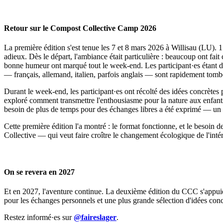
Retour sur le Compost Collective Camp 2026
La première édition s'est tenue les 7 et 8 mars 2026 à Willisau (LU). 
adieux. Dès le départ, l'ambiance était particulière : beaucoup ont fait 
bonne humeur ont marqué tout le week-end. Les participant·es étant déjà
— français, allemand, italien, parfois anglais — sont rapidement tom
Durant le week-end, les participant·es ont récolté des idées concrètes 
exploré comment transmettre l'enthousiasme pour la nature aux enfants 
besoin de plus de temps pour des échanges libres a été exprimé — un 
Cette première édition l'a montré : le format fonctionne, et le besoi
Collective — qui veut faire croître le changement écologique de l'inté
On se revera en 2027
Et en 2027, l'aventure continue. La deuxième édition du CCC s'appuiera 
pour les échanges personnels et une plus grande sélection d'idées con
Restez informé·es sur
@faireslager
.