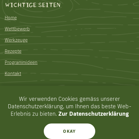
WICHTIGE SEITEN
Home
Wettbewerb
Werkzeuge
Rezepte
Programmideen
Kontakt
Copyright ©
Faires Lager
Wir verwenden Cookies gemäss unserer
Datenschutzerklärung, um Ihnen das beste Web-
Erlebnis zu bieten.
Zur Datenschutzerklärung
Website by
augenweide
|
Datenschutz
|
Impressum