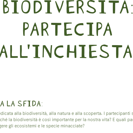
BIODIVERSITÀ:
TI
PARTECIPA
ARE
ALL’INCHIESTA
O
A LA SFIDA:
icata alla biodiversità, alla natura e alla scoperta. I partecipanti
hé la biodiversità è così importante per la nostra vita? E quali p
ere gli ecosistemi e le specie minacciate?