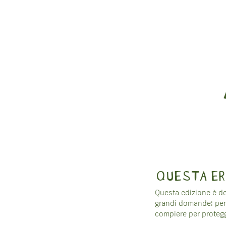
STRUMEN
PARTECIP
NEWS
CONTATT
QUESTA ER
Questa edizione è ded
grandi domande: perc
compiere per protegg