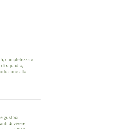
ità, completezza e
o di squadra,
troduzione alla
 e gustosi.
nti di vivere