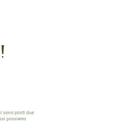
!
 si sono posti due
assi possiamo