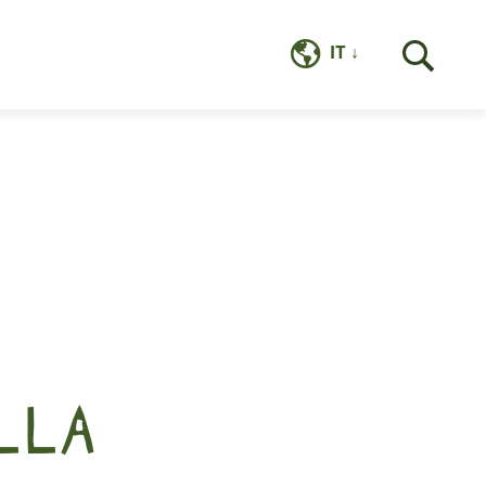
IT
P
LLA