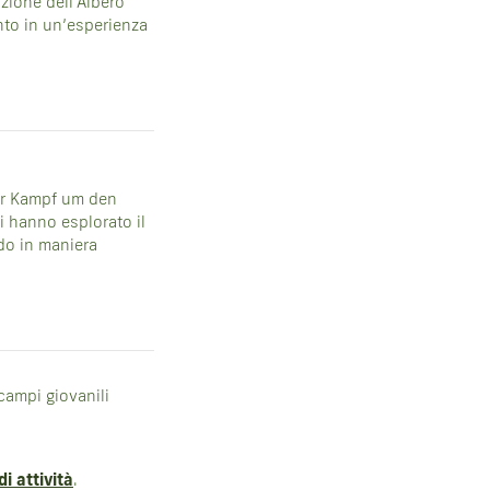
azione dell’Albero
ento in un’esperienza
Der Kampf um den
ti hanno esplorato il
do in maniera
 campi giovanili
di attività
.