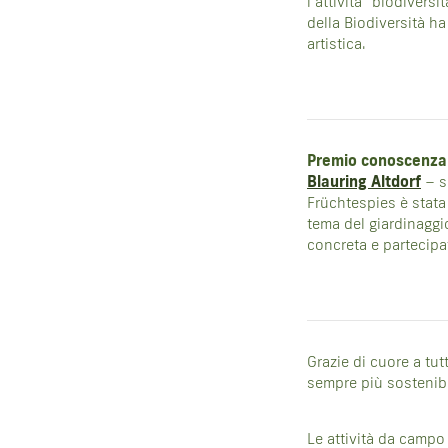
l’attività "biodiversi
della Biodiversità ha
artistica.
Premio conoscenza
Blauring Altdorf
– s
Früchtespies è stata 
tema del giardinaggi
concreta e partecipat
Grazie di cuore a tut
sempre più sostenibi
Le attività da campo