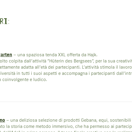
RI:
garten
– una spaziosa tenda XXL offerta da Hajk.
olto colpita dall’attività “Hüterin des Bergsees”, per la sua creativ
ettamente adatta all’età dei partecipanti. L’attività stimola il lavor
diversità in tutti i suoi aspetti e accompagna i partecipanti dall’in
 coinvolgente e ludico.
gno
– una deliziosa selezione di prodotti Gebana, equi, sostenibili
ato la storia come metodo immersivo, che ha permesso ai partecipa