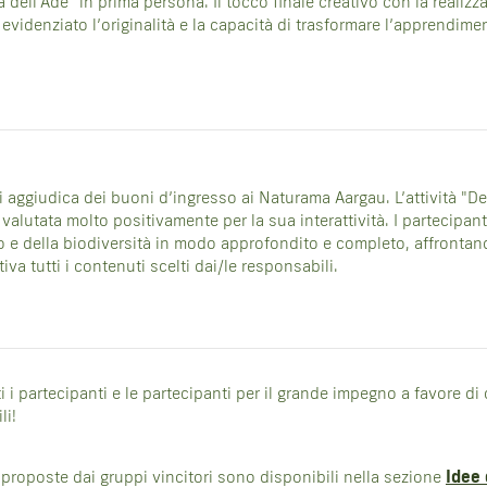
tà dell'Ade" in prima persona. Il tocco finale creativo con la realizz
 evidenziato l’originalità e la capacità di trasformare l’apprendim
i aggiudica dei buoni d’ingresso ai Naturama Aargau. L’attività "
valutata molto positivamente per la sua interattività. I partecipan
o e della biodiversità in modo approfondito e completo, affrontan
iva tutti i contenuti scelti dai/le responsabili.
ti i partecipanti e le partecipanti per il grande impegno a favore di
li!
 proposte dai gruppi vincitori sono disponibili nella sezione
Idee 