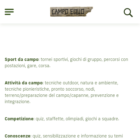
STRUMENTI
CONCORSO
CAMPO EQUO
PER RESPONSABILI DI CAMPO
Sport da campo
: tornei sportivi, giochi di gruppo, percorsi con
postazioni, gare, corsa.
PER ÉQUIPES DI CUCINA
COMPOST
Attività da campo
: tecniche outdoor, natura e ambiente,
PER FORMATORI E FORMATRICI
tecniche pionieristiche, pronto soccorso, nodi,
terreno/preparazione del campo/capanne, prevenzione e
COLLECTIVE CAMP
integrazione.
RICETTE
Competizione
: quiz, staffette, olimpiadi, giochi a squadre.
IDEE DI ATTIVITÀ
STRUMENTI
Conoscenze
: quiz, sensibilizzazione e informazione su temi
ESPERIENZE CONDIVISE