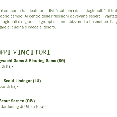
al concorso ha ideato un'attività sul tema della stagionalità di frut
roprio campo. Al centro delle riflessioni dovevano esserci i vantag
agionali e regionali. I gruppi si sono sbizzarriti a trasmettere l
gare di cucina e cacce al tesoro.
UPPI VINCITORI
gwacht Gams & Blauring Gams (SG)
L di
hajk
- Scout Lindegar (LU)
door di
hajk
- Scout Sarnen (OW)
n Gardening di
Urban Roots