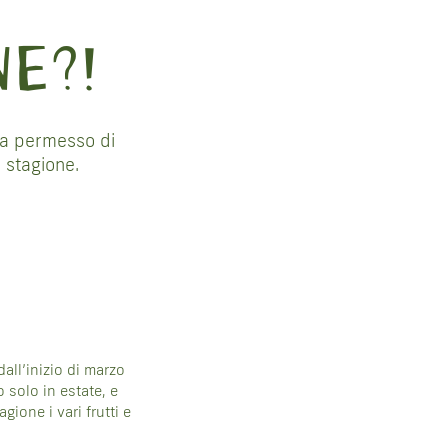
E?!
ha permesso di
i stagione.
all’inizio di marzo
o solo in estate, e
ione i vari frutti e