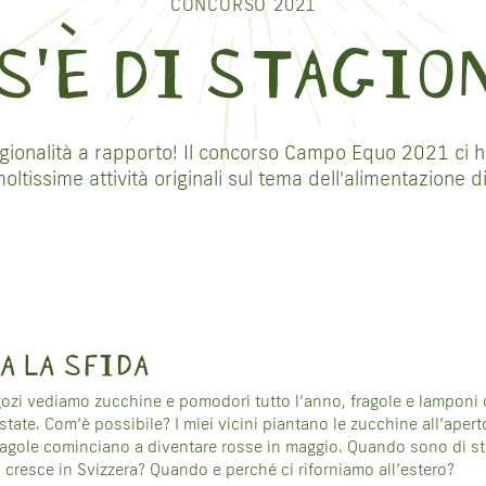
TI
CONCORSO 2021
S'È DI STAGION
ARE
agionalità a rapporto! Il concorso Campo Equo 2021 ci 
ltissime attività originali sul tema dell'alimentazione d
O
A LA SFIDA
egozi vediamo zucchine e pomodori tutto l’anno, fragole e lamponi d
’estate. Com’è possibile? I miei vicini piantano le zucchine all’apert
fragole cominciano a diventare rosse in maggio. Quando sono di stag
 cresce in Svizzera? Quando e perché ci riforniamo all’estero?