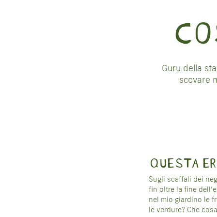
STRUMEN
CO
PARTECIP
Guru della st
scovare mo
NEWS
CONTATT
QUESTA ER
Sugli scaffali dei n
fin oltre la fine dell
nel mio giardino le 
le verdure? Che cosa