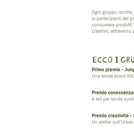
Ogni gruppo iscritto 
le partecipanti del p
consumare prodotti st
creativo, attraverso 
ECCO I GR
Primo premio - Jun
Una tenda scout XX
Premio conoscenza 
4 teli per tende out
Premio creatività 
Un atelier sull'Urba